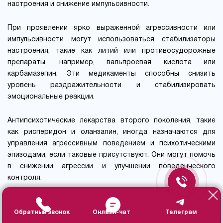
настроения и снижение импульсивности.
При проявлении ярко выраженной агрессивности или
импульсивности могут использоваться стабилизаторы
настроения, такие как литий или противосудорожные
препараты, например, вальпроевая кислота или
карбамазепин. Эти медикаменты способны снизить
уровень раздражительности и стабилизировать
эмоциональные реакции.
Антипсихотические лекарства второго поколения, такие
как рисперидон и оланзапин, иногда назначаются для
управления агрессивным поведением и психотическими
эпизодами, если таковые присутствуют. Они могут помочь
в снижении агрессии и улучшении поведенческого
контроля.
Бензодиазепины могут использоваться кратковременно
Обратный звонок
Онлайн-чат
Телеграм
для облегчения острого тревожного состояния, однако их