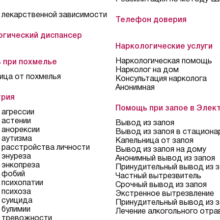
 лекарственной зависимости
Телефон доверия
огический диспансер
Наркологические услуги
Наркологическая помощь
 при похмелье
Нарколог на дом
ица от похмелья
Консультация нарколога
Анонимная
трия
Помощь при запое в Элек
 агрессии
 астении
Вывод из запоя
 анорексии
Вывод из запоя в стациона
 аутизма
Капельница от запоя
 расстройства личности
Вывод из запоя на дому
 энуреза
Анонимный вывод из запоя
 энкопреза
Принудительный вывод из з
 фобий
Частный вытрезвитель
 психопатии
Срочный вывод из запоя
 психоза
Экстренное вытрезвление
 суицида
Принудительный вывод из з
 булимии
Лечение алкогольного отра
 тревожности