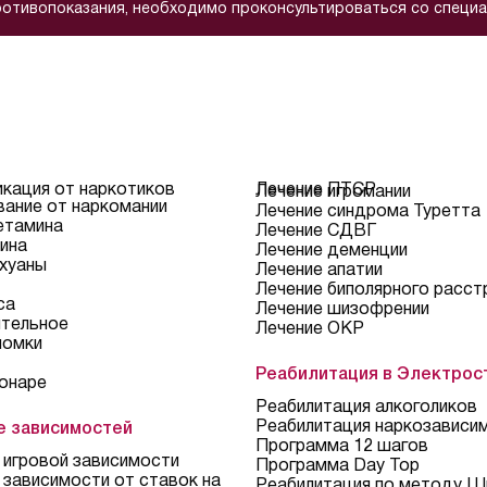
отивопоказания, необходимо проконсультироваться со специа
кация от наркотиков
Лечение ПТСР
Лечение игромании
ание от наркомании
Лечение синдрома Туретта
етамина
Лечение СДВГ
ина
Лечение деменции
хуаны
Лечение апатии
Лечение биполярного расст
са
Лечение шизофрении
тельное
Лечение ОКР
ломки
Реабилитация в Электрос
онаре
Реабилитация алкоголиков
Реабилитация наркозависи
е зависимостей
Программа 12 шагов
 игровой зависимости
Программа Day Top
 зависимости от ставок на
Реабилитация по методу Ш