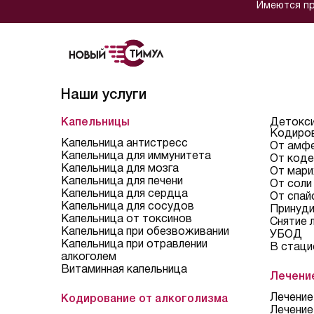
Имеются пр
Наши услуги
Капельницы
Детокси
Кодиров
Капельница антистресс
От амф
Капельница для иммунитета
От коде
Капельница для мозга
От мари
Капельница для печени
От соли
Капельница для сердца
От спай
Капельница для сосудов
Принуди
Капельница от токсинов
Снятие 
Капельница при обезвоживании
УБОД
Капельница при отравлении
В стаци
алкоголем
Витаминная капельница
Лечени
Лечение
Кодирование от алкоголизма
Лечение