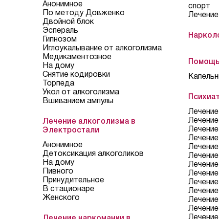
Анонимное
спорт
По методу Довженко
Лечение
Двойной блок
Эспераль
Наркол
Гипнозом
Иглоукалывание от алкоголизма
Медикаментозное
Помощь
На дому
Снятие кодировки
Капельн
Торпеда
Укол от алкоголизма
Психиа
Вшиванием ампулы
Лечение
Лечение
Лечение алкоголизма в
Лечение
Электростали
Лечение
Анонимное
Лечение
Детоксикация алкоголиков
Лечение
На дому
Лечение
Пивного
Лечение
Принудительное
Лечение
В стационаре
Лечение
Женского
Лечение
Лечение
Лечение
Лечение наркомании в