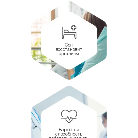
Сон
восстановит
организм
Вернётся
способность