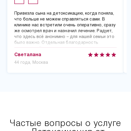
Привезла сына на детоксикацию, когда поняла,
что больше не можем справляться сами. В
клинике нас встретили очень оперативно, сразу
же осмотрел врач и назначил лечение. Радует,
что здесь всё анонимно – для нашей семьи это
было важно. Отдельная благодарность
медсестре Татьяне, которая всегда находила
нужные слова поддержки не только для сына,
Светалана
но и для меня. После детоксикации сын
44 года, Москва
согласился пройти полный курс реабилитации.
Частые вопросы о услуге