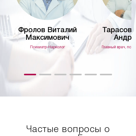
Фролов Виталий
Тарасов 
Максимович
Андре
Психиатр-Нарколог
Главный врач, псих
Частые вопросы о