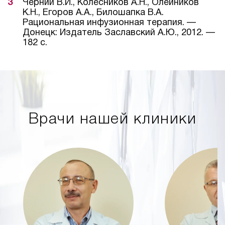
Черний В.И., Колесников А.Н., Олейников
К.Н., Егоров А.А., Билошапка В.А.
Рациональная инфузионная терапия. —
Донецк: Издатель Заславский А.Ю., 2012. —
182 с.
Врачи нашей клиники